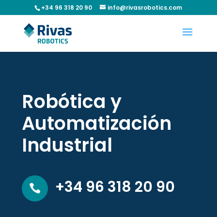
+34 96 318 20 90
info@rivasrobotics.com
Reproductor
de
vídeo
Robótica y
Automatización
Industrial
+34 96 318 20 90
