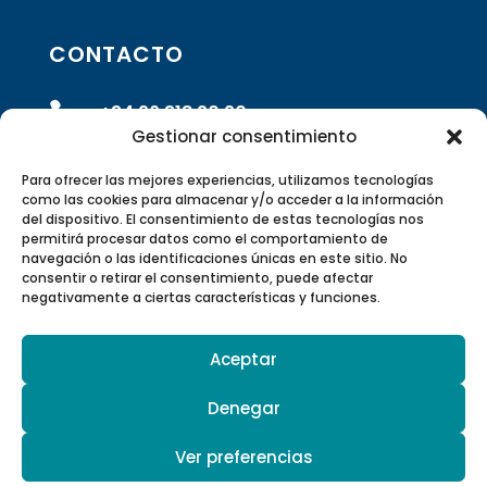
CONTACTO

+34 96 318 20 90
Gestionar consentimiento

info@rivasrobotics.com
Para ofrecer las mejores experiencias, utilizamos tecnologías
como las cookies para almacenar y/o acceder a la información
del dispositivo. El consentimiento de estas tecnologías nos

Envíanos un formulario
permitirá procesar datos como el comportamiento de
navegación o las identificaciones únicas en este sitio. No
consentir o retirar el consentimiento, puede afectar

Polígono Industrial Suzi Calle 5 –
negativamente a ciertas características y funciones.
46220 Picassent, Valencia, España
Aceptar

Canal de Youtube
Denegar
Ver preferencias
© 2026 Hurtado Rivas SL | Todos los derechos
reservados |
Aviso Legal y Política de Privacidad